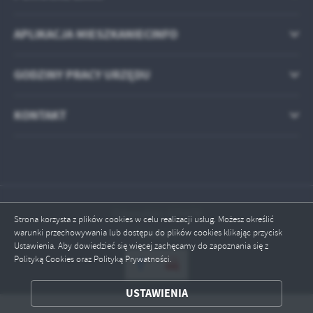
APLIKACJA MIESZKANIECINFO
GODZINY PRACY URZĘDU
KONTAKT
Odwiedzin: 570478
Strona korzysta z plików cookies w celu realizacji usług. Możesz określić
warunki przechowywania lub dostępu do plików cookies klikając przycisk
Online: 2
Ustawienia. Aby dowiedzieć się więcej zachęcamy do zapoznania się z
Polityką Cookies oraz Polityką Prywatności.
ZAPISZ WYBRANE
USTAWIENIA
ODRZUĆ WSZYSTKIE