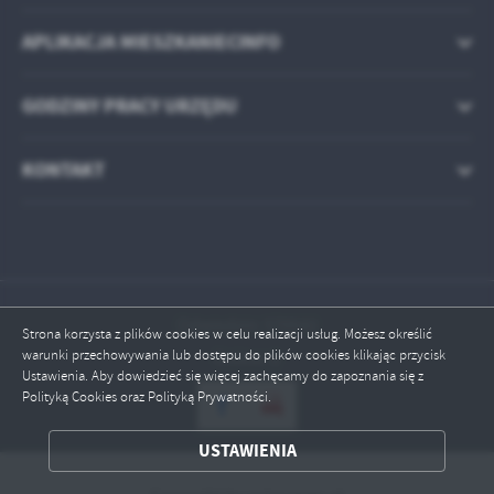
APLIKACJA MIESZKANIECINFO
GODZINY PRACY URZĘDU
KONTAKT
Odwiedzin: 570542
Strona korzysta z plików cookies w celu realizacji usług. Możesz określić
warunki przechowywania lub dostępu do plików cookies klikając przycisk
Online: 2
Ustawienia. Aby dowiedzieć się więcej zachęcamy do zapoznania się z
Polityką Cookies oraz Polityką Prywatności.
ZAPISZ WYBRANE
USTAWIENIA
ODRZUĆ WSZYSTKIE