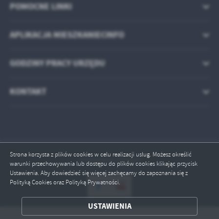
POMOCNE LINKI
APLIKACJA MIESZKANIECINFO
GODZINY PRACY URZĘDU
KONTAKT
Strona korzysta z plików cookies w celu realizacji usług. Możesz określić
Odwiedzin: 570482
warunki przechowywania lub dostępu do plików cookies klikając przycisk
Ustawienia. Aby dowiedzieć się więcej zachęcamy do zapoznania się z
Polityką Cookies oraz Polityką Prywatności.
ZAPISZ WYBRANE
USTAWIENIA
ODRZUĆ WSZYSTKIE