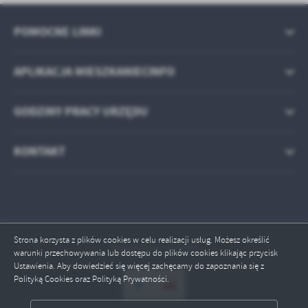
POMOCNE LINKI
APLIKACJA MIESZKANIECINFO
GODZINY PRACY URZĘDU
KONTAKT
Strona korzysta z plików cookies w celu realizacji usług. Możesz określić
Odwiedzin: 570563
warunki przechowywania lub dostępu do plików cookies klikając przycisk
Ustawienia. Aby dowiedzieć się więcej zachęcamy do zapoznania się z
Polityką Cookies oraz Polityką Prywatności.
ZAPISZ WYBRANE